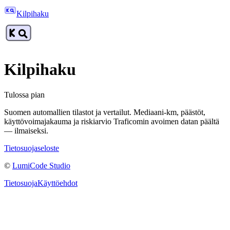
Kilpihaku
Kilpihaku
Tulossa pian
Suomen automallien tilastot ja vertailut. Mediaani-km, päästöt,
käyttövoimajakauma ja riskiarvio Traficomin avoimen datan päältä
— ilmaiseksi.
Tietosuojaseloste
©
LumiCode Studio
Tietosuoja
Käyttöehdot